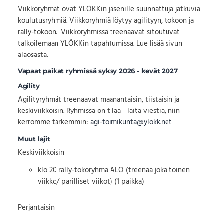
Viikkoryhmät ovat YLÖKKin jäsenille suunnattuja jatkuvia
koulutusryhmiä. Viikkoryhmiä löytyy agilityyn, tokoon ja
rally-tokoon. Viikkoryhmissä treenaavat sitoutuvat
talkoilemaan YLÖKKin tapahtumissa. Lue lisää sivun
alaosasta.
Vapaat paikat ryhmissä syksy 2026 - kevät 2027
Agility
Agilityryhmät treenaavat maanantaisin, tiistaisin ja
keskiviikkoisin. Ryhmissä on tilaa
- laita viestiä, niin
kerromme tarkemmin:
agi-toimikunta@ylokk.net
Muut lajit
Keskiviikkoisin
klo 20 rally-tokoryhmä ALO (treenaa joka toinen
viikko/ parilliset viikot) (1 paikka)
Perjantaisin