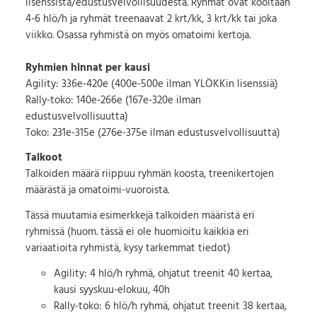
lisenssistä/edustusvelvollisuudesta. Ryhmät ovat kooltaan
4-6 hlö/h ja ryhmät treenaavat 2 krt/kk, 3 krt/kk tai joka
viikko. Osassa ryhmistä on myös omatoimi kertoja.
Ryhmien hinnat per kausi
Agility: 336e-420e (400e-500e ilman YLÖKKin lisenssiä)
Rally-toko: 140e-266e (167e-320e ilman
edustusvelvollisuutta)
Toko: 231e-315e (276e-375e ilman edustusvelvollisuutta)
Talkoot
Talkoiden määrä riippuu ryhmän koosta, treenikertojen
määrästä ja omatoimi-vuoroista.
Tässä muutamia esimerkkejä talkoiden määristä eri
ryhmissä (huom. tässä ei ole huomioitu kaikkia eri
variaatioita ryhmistä, kysy tarkemmat tiedot)
Agility: 4 hlö/h ryhmä, ohjatut treenit 40 kertaa,
kausi syyskuu-elokuu, 40h
Rally-toko: 6 hlö/h ryhmä, ohjatut treenit 38 kertaa,