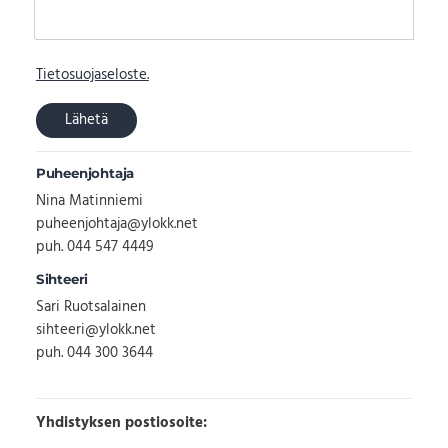
Tietosuojaseloste.
Lähetä
Puheenjohtaja
Nina Matinniemi
puheenjohtaja@ylokk.net
puh. 044 547 4449
Sihteeri
Sari Ruotsalainen
sihteeri@ylokk.net
puh. 044 300 3644
Yhdistyksen postiosoite: