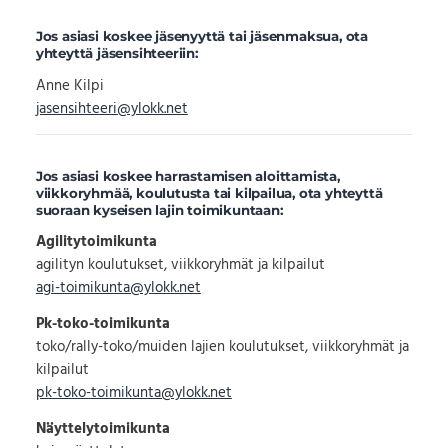
Jos asiasi koskee jäsenyyttä tai jäsenmaksua, ota
yhteyttä jäsensihteeriin:
Anne Kilpi
jasensihteeri@ylokk.net
Jos asiasi koskee harrastamisen aloittamista,
viikkoryhmää, koulutusta tai kilpailua, ota yhteyttä
suoraan kyseisen lajin toimikuntaan:
Agilitytoimikunta
agilityn koulutukset, viikkoryhmät ja kilpailut
agi-toimikunta@ylokk.net
Pk-toko-toimikunta
toko/rally-toko/muiden lajien koulutukset, viikkoryhmät ja
kilpailut
pk-toko-toimikunta@ylokk.net
Näyttelytoimikunta