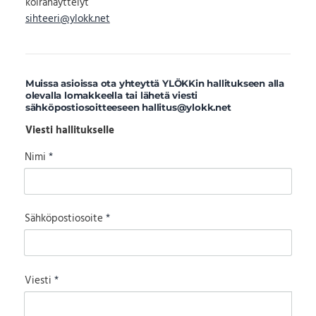
koiranäyttelyt
sihteeri@ylokk.net
Muissa asioissa ota yhteyttä YLÖKKin hallitukseen alla
olevalla lomakkeella tai lähetä viesti
sähköpostiosoitteeseen hallitus@ylokk.net
Viesti hallitukselle
Nimi
*
Sähköpostiosoite
*
Viesti
*