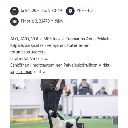
la 5.12.2026
klo 9:30
–
19
Ylökk-halli
Pinotie 3, 33470 Ylöjärvi
ALO, AVO, VOI ja MES luokat. Tuomarina Anna Pekkala.
Kilpailussa kisataan venäjänmustaterrierien
rotumestaruudesta.
Lisätiedot Virkkussa.
Sähköinen ilmoittautuminen Palveluskoiraliiton
Virkku-
järjestelmän
kautta.