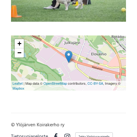
+
−
Leaflet
| Map data ©
OpenStreetMap
contributors,
CC-BY-SA
, Imagery ©
Mapbox
©
Ylöjärven Koirakerho ry
Tietosuojaseloste
Tehty Yhdistysavaimella